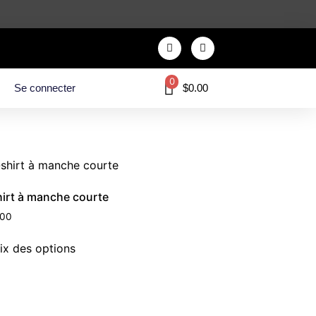
0
Se connecter
$
0.00
hirt à manche courte
.00
ix des options