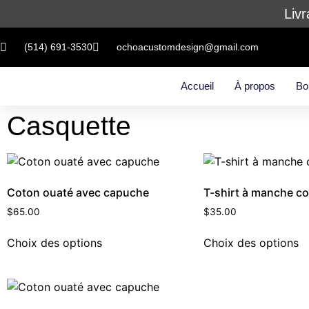
Livr
(514) 691-3530
ochoacustomdesign@gmail.com
Accueil
À propos
Bo
Casquette
Coton ouaté avec capuche
T-shirt à manche co
$
65.00
$
35.00
Choix des options
Choix des options