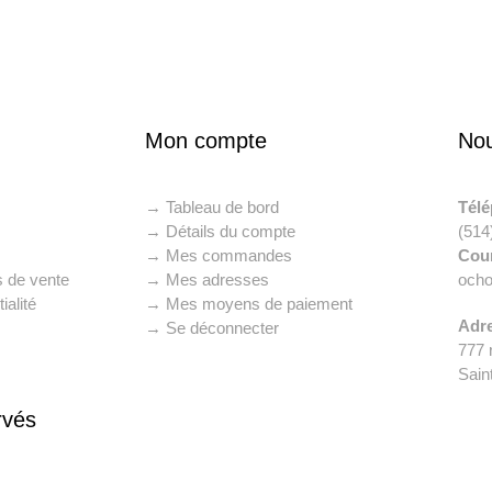
Mon compte
Nou
→ Tableau de bord
Tél
→ Détails du compte
(514
→ Mes commandes
Cour
s de vente
→ Mes adresses
och
ialité
→ Mes moyens de paiement
Adr
→ Se déconnecter
777 
Sain
rvés