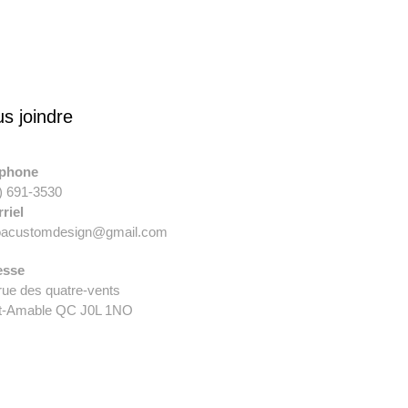
s joindre
éphone
) 691-3530
riel
oacustomdesign@gmail.com
esse
rue des quatre-vents
t-Amable QC J0L 1NO