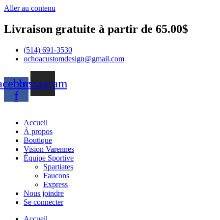
Aller au contenu
Livraison gratuite à partir de 65.00$
(514) 691-3530
ochoacustomdesign@gmail.com
acebook-
Instagram
f
Accueil
À propos
Boutique
Vision Varennes
Équipe Sportive
Spartiates
Faucons
Express
Nous joindre
Se connecter
Accueil