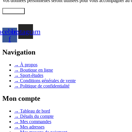
Vos données personnelles seront utilisées pour vous accompagner au cou
Inscription
acebook-
Instagram
f
Navigation
→ À propos
→ Boutique en ligne
→ Sport-études
→ Conditions générales de vente
→ Politique de confidentialité
Mon compte
→ Tableau de bord
→ Détails du compte
→ Mes commandes
→ Mes adresses