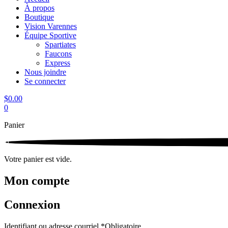
À propos
Boutique
Vision Varennes
Équipe Sportive
Spartiates
Faucons
Express
Nous joindre
Se connecter
$
0.00
0
Panier
0
Votre panier est vide.
Mon compte
Connexion
Identifiant ou adresse courriel
*
Obligatoire