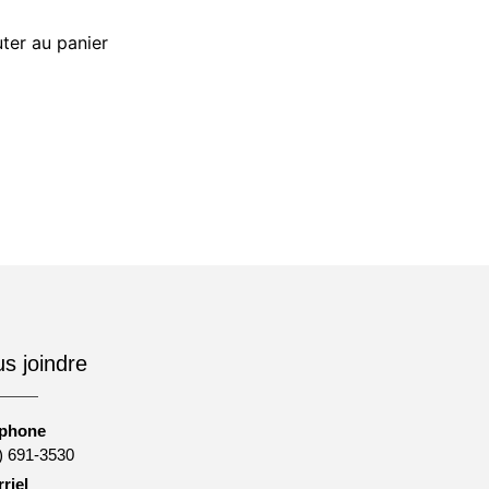
ter au panier
s joindre
éphone
) 691-3530
riel