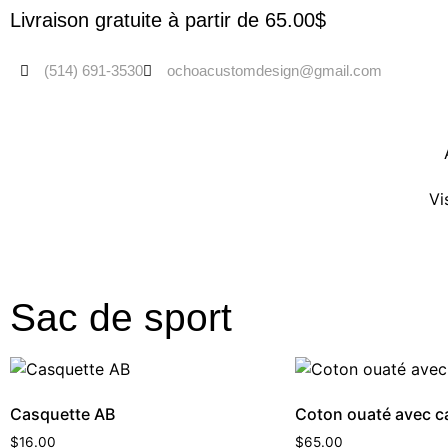
Livraison gratuite à partir de 65.00$
(514) 691-3530
ochoacustomdesign@gmail.com
Vi
Sac de sport
Casquette AB
Coton ouaté avec 
$
16.00
$
65.00