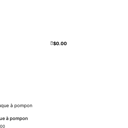
$
0.00
0
ue à pompon
.00