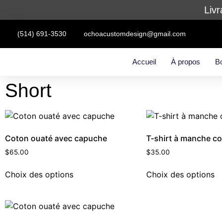
Livr
(514) 691-3530
ochoacustomdesign@gmail.com
Accueil
À propos
B
Short
Coton ouaté avec capuche
T-shirt à manche co
$
65.00
$
35.00
Choix des options
Choix des options