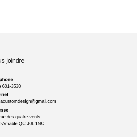
s joindre
éphone
) 691-3530
riel
oacustomdesign@gmail.com
esse
rue des quatre-vents
t-Amable QC J0L 1NO