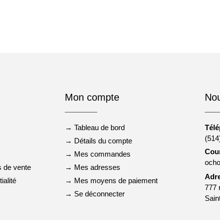
Mon compte
Nou
→ Tableau de bord
Tél
(514
→ Détails du compte
Cour
→ Mes commandes
och
s de vente
→ Mes adresses
Adr
ialité
→ Mes moyens de paiement
777 
→ Se déconnecter
Sain