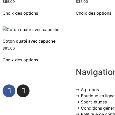
$
65.00
$
35.00
Choix des options
Choix des options
Coton ouaté avec capuche
$
65.00
Choix des options
Navigatio
→ À propos
→ Boutique en ligne
→ Sport-études
→ Conditions génér
→ Politique de confi