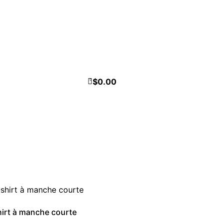
$
0.00
0
hirt à manche courte