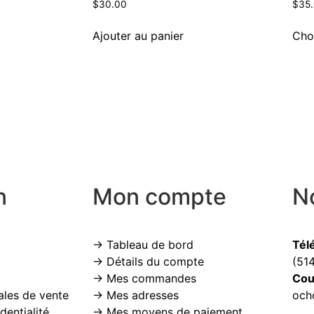
$
30.00
$
35
Ajouter au panier
Cho
n
Mon compte
N
→ Tableau de bord
Tél
→ Détails du compte
(51
→ Mes commandes
Cou
ales de vente
→ Mes adresses
och
dentialité
→ Mes moyens de paiement