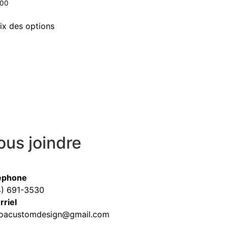
.00
ix des options
ous joindre
éphone
4) 691-3530
rriel
oacustomdesign@gmail.com