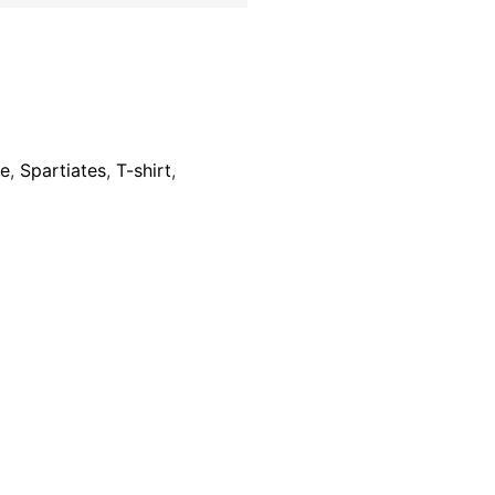
ve
,
Spartiates
,
T-shirt
,