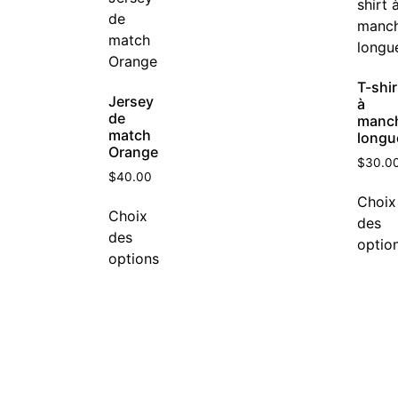
T-shir
Jersey
à
de
manc
match
longu
Orange
$
30.0
$
40.00
Choix
Choix
des
des
optio
options