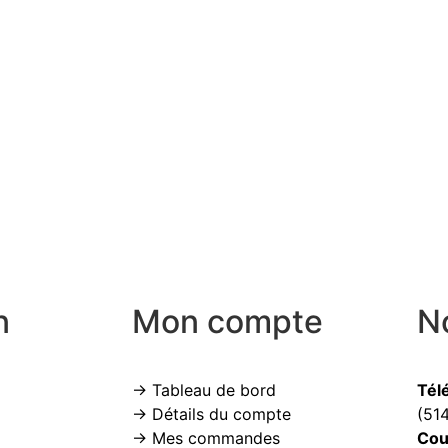
n
Mon compte
N
→ Tableau de bord
Tél
→ Détails du compte
(51
→ Mes commandes
Cou