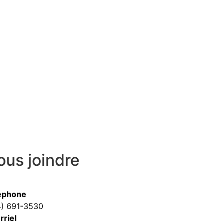
ous joindre
éphone
4) 691-3530
rriel