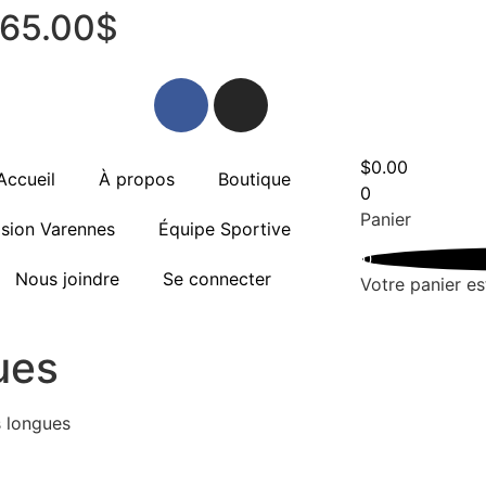
e 65.00$
$
0.00
Accueil
À propos
Boutique
0
Panier
ision Varennes
Équipe Sportive
0
Nous joindre
Se connecter
Votre panier es
ues
s longues